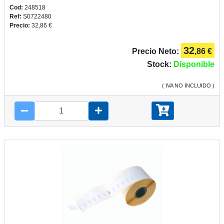
Cod:
248518
Ref:
S0722480
Precio:
32,86 €
32
Precio Neto:
,86 €
Stock:
Disponible
( IVA NO INCLUIDO )