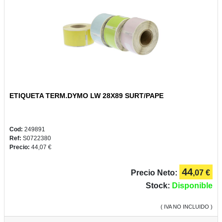
2022
CONSUMIBLES
ETIQUETA TERM.DYMO LW 28X89 SURT/PAPE
BELLAS
ARTES
Cod:
249891
Ref:
S0722380
Precio:
44,07 €
44
Precio Neto:
,07 €
Stock:
Disponible
( IVA NO INCLUIDO )