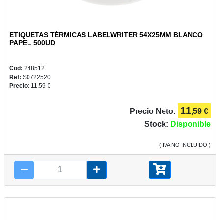
ETIQUETAS TÉRMICAS LABELWRITER 54X25MM BLANCO
PLUS
PAPEL 500UD
Y
CAMPUS
Cod:
248512
Ref:
S0722520
Precio:
11,59 €
11
Precio Neto:
,59 €
REGALOS
Stock:
Disponible
( IVA NO INCLUIDO )
JUEGOS
COMUNIÓN