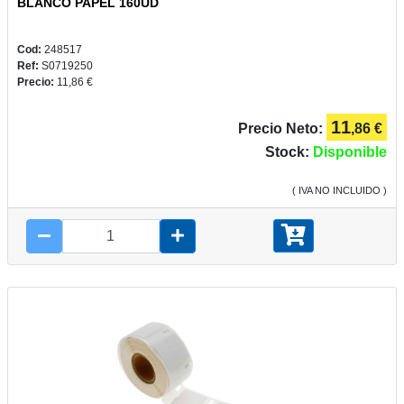
BLANCO PAPEL 160UD
Cod:
248517
Ref:
S0719250
Precio:
11,86 €
11
Precio Neto:
,86 €
Stock:
Disponible
( IVA NO INCLUIDO )