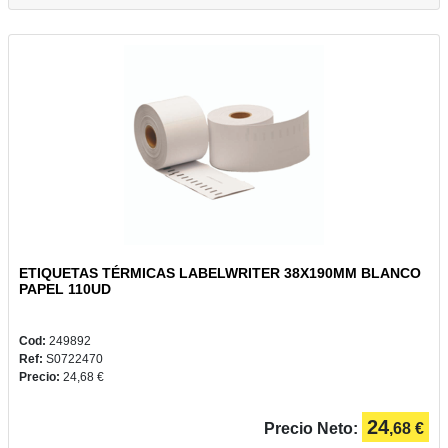
ETIQUETAS TÉRMICAS LABELWRITER 38X190MM BLANCO
PAPEL 110UD
Cod:
249892
Ref:
S0722470
Precio:
24,68 €
24
Precio Neto:
,68 €