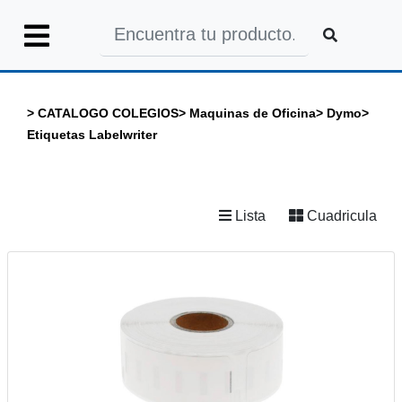
Iniciar
Sesión
>
CATALOGO COLEGIOS
>
Maquinas de Oficina
>
Dymo
>
Etiquetas Labelwriter
INICIO
Lista
Cuadricula
CATALOGO
GENERAL
CATALOGO
COLEGIOS