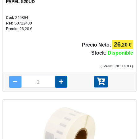
PAPEL 520UD
Cod:
249894
Ref:
S0722400
Precio:
26,20 €
26
Precio Neto:
,20 €
Stock:
Disponible
( IVA NO INCLUIDO )