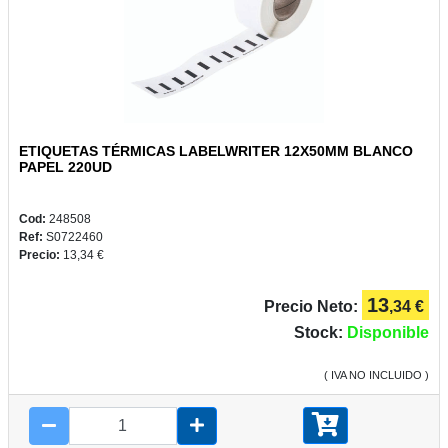
ETIQUETAS TÉRMICAS LABELWRITER 12X50MM BLANCO
PAPEL 220UD
Cod:
248508
Ref:
S0722460
Precio:
13,34 €
13
Precio Neto:
,34 €
Stock:
Disponible
( IVA NO INCLUIDO )