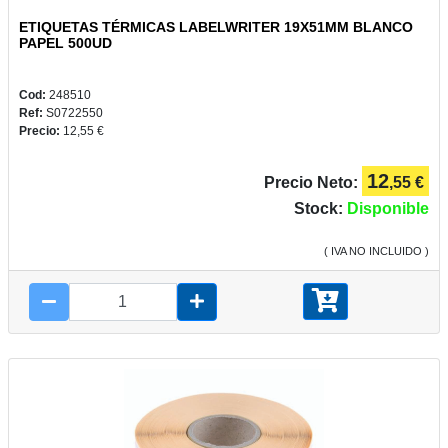
ETIQUETAS TÉRMICAS LABELWRITER 19X51MM BLANCO
PAPEL 500UD
Cod:
248510
Ref:
S0722550
Precio:
12,55 €
12
Precio Neto:
,55 €
Stock:
Disponible
( IVA NO INCLUIDO )