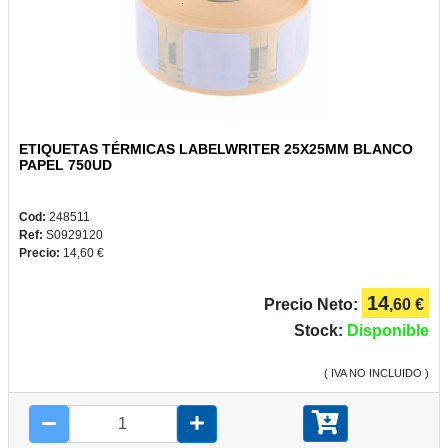
ETIQUETAS TÉRMICAS LABELWRITER 25X25MM BLANCO
PAPEL 750UD
Cod:
248511
Ref:
S0929120
Precio:
14,60 €
14
Precio Neto:
,60 €
Stock:
Disponible
( IVA NO INCLUIDO )