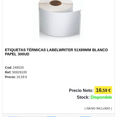
ETIQUETAS TÉRMICAS LABELWRITER 51X89MM BLANCO
PAPEL 300UD
Cod:
248520
Ref:
S0929100
Precio:
16,59 €
16
Precio Neto:
,59 €
Stock:
Disponible
( IVA NO INCLUIDO )