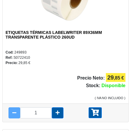
ETIQUETAS TÉRMICAS LABELWRITER 89X36MM
TRANSPARENTE PLÁSTICO 260UD
Cod:
249893
Ref:
S0722410
Precio:
29,85 €
29
Precio Neto:
,85 €
Stock:
Disponible
( IVA NO INCLUIDO )