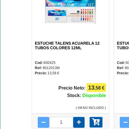
PLUS
Y
CAMPUS
ESTUCHE TALENS ACUARELA 12
ESTU
TUBOS COLORES 12ML
TUBO
Cod:
600425
Cod:
6
REGALOS
Ref:
9012013M
Ref:
90
Precio:
13,58 €
Precio
13
Precio Neto:
,58 €
JUEGOS
Stock:
Disponible
( IVA NO INCLUIDO )
COMUNIÓN