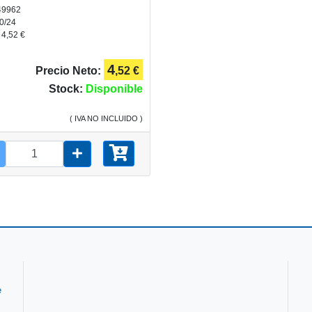
49962
0/24
:
4,52 €
4
Precio Neto:
,52 €
Stock:
Disponible
( IVA NO INCLUIDO )
e