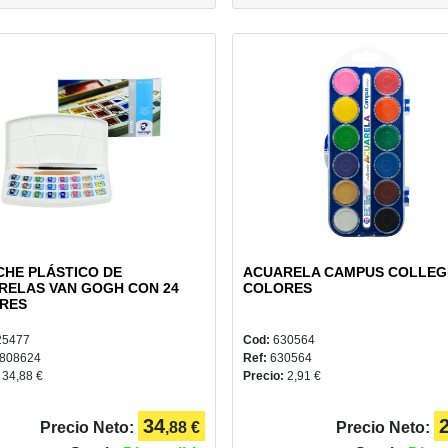
CHE PLÁSTICO DE
ACUARELA CAMPUS COLLEG
RELAS VAN GOGH CON 24
COLORES
RES
25477
Cod:
630564
808624
Ref:
630564
:
34,88 €
Precio:
2,91 €
34
Precio Neto:
,88 €
Precio Neto: