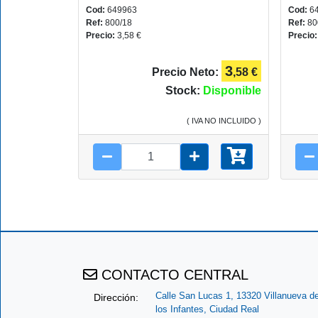
Cod:
649963
Cod:
6
Ref:
800/18
Ref:
80
Precio:
3,58 €
Precio
3
Precio Neto:
,58 €
Stock:
Disponible
( IVA NO INCLUIDO )
CONTACTO CENTRAL
Calle San Lucas 1, 13320 Villanueva d
Dirección:
los Infantes, Ciudad Real