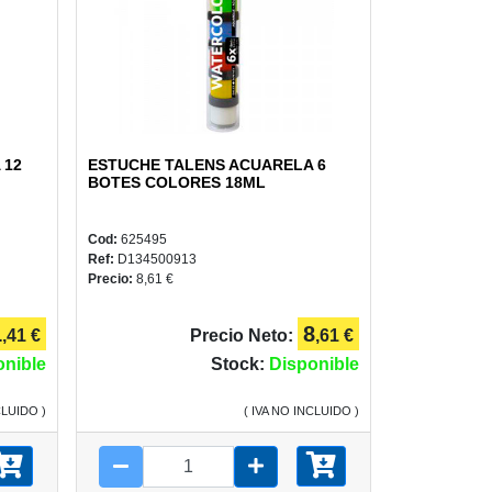
 12
ESTUCHE TALENS ACUARELA 6
BOTES COLORES 18ML
Cod:
625495
Ref:
D134500913
Precio:
8,61 €
1
8
,41 €
Precio Neto:
,61 €
onible
Stock:
Disponible
CLUIDO )
( IVA NO INCLUIDO )