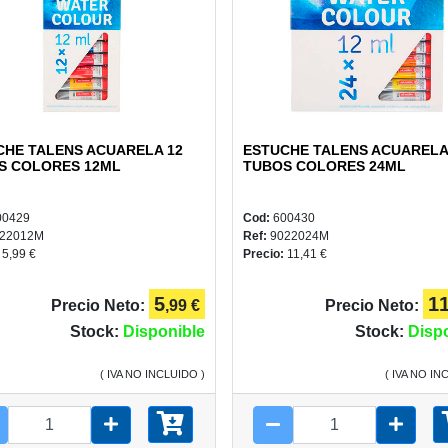
CHE TALENS ACUARELA 12
ESTUCHE TALENS ACUARELA
S COLORES 12ML
TUBOS COLORES 24ML
00429
Cod:
600430
22012M
Ref:
9022024M
:
5,99 €
Precio:
11,41 €
5
1
Precio Neto:
,99 €
Precio Neto:
Stock:
Disponible
Stock:
Disp
( IVA NO INCLUIDO )
( IVA NO IN