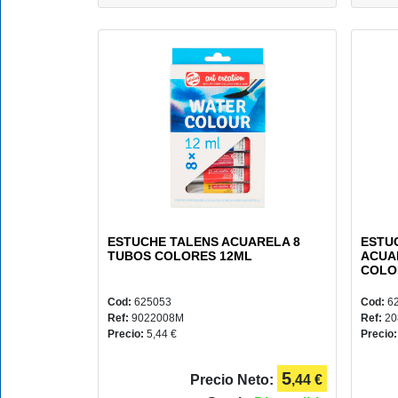
2022
CONSUMIBLES
BELLAS
ARTES
ESTUCHE TALENS ACUARELA 8
ESTU
TUBOS COLORES 12ML
ACUA
COLO
Cod:
625053
Cod:
6
Ref:
9022008M
Ref:
20
Precio:
5,44 €
Precio
5
Precio Neto:
,44 €