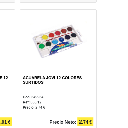
E 12
ACUARELA JOVI 12 COLORES
SURTIDOS
Cod:
649964
Ref:
800/12
Precio:
2,74 €
2
2
,91 €
Precio Neto:
,74 €