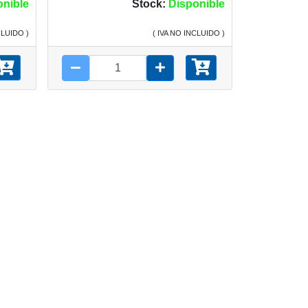
onible
Stock:
Disponible
CLUIDO )
( IVA NO INCLUIDO )