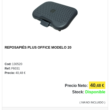
2022
CONSUMIBLES
REPOSAPIÉS PLUS OFFICE MODELO 20
BELLAS
ARTES
Cod:
130520
Ref:
F6031
Precio:
40,48 €
40
Precio Neto:
,48 €
Stock:
Disponible
( IVA NO INCLUIDO )