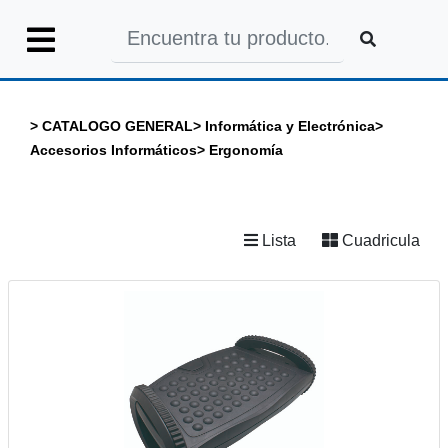
Iniciar
Sesión
>
CATALOGO GENERAL
>
Informática y Electrónica
>
Accesorios Informáticos
>
Ergonomía
INICIO
Lista
Cuadricula
CATALOGO
GENERAL
CATALOGO
COLEGIOS