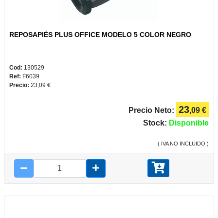
REPOSAPIÉS PLUS OFFICE MODELO 5 COLOR NEGRO
PLUS
Y
CAMPUS
Cod:
130529
Ref:
F6039
Precio:
23,09 €
23
Precio Neto:
,09 €
REGALOS
Stock:
Disponible
( IVA NO INCLUIDO )
JUEGOS
COMUNIÓN