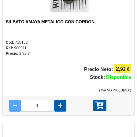
SILBATO AMAYA METALICO CON CORDON
PLUS
Y
CAMPUS
Cod:
710152
Ref:
900911
Precio:
2,92 €
2
Precio Neto:
,92 €
REGALOS
Stock:
Disponible
( IVA NO INCLUIDO )
JUEGOS
COMUNIÓN