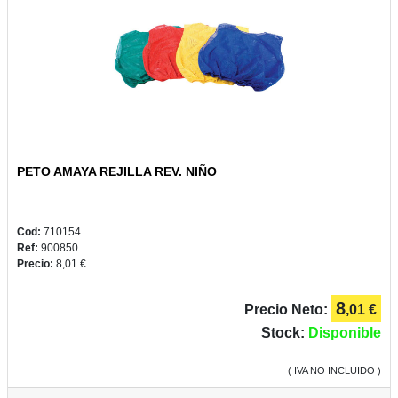
2022
CONSUMIBLES
PETO AMAYA REJILLA REV. NIÑO
BELLAS
ARTES
Cod:
710154
Ref:
900850
Precio:
8,01 €
8
Precio Neto:
,01 €
Stock:
Disponible
( IVA NO INCLUIDO )