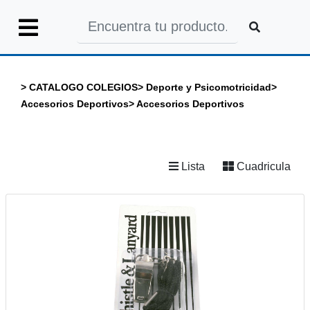
Iniciar
Sesión
>
CATALOGO COLEGIOS
>
Deporte y Psicomotricidad
>
Accesorios Deportivos
>
Accesorios Deportivos
INICIO
Lista
Cuadricula
CATALOGO
GENERAL
CATALOGO
COLEGIOS