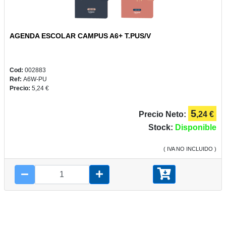
AGENDA ESCOLAR CAMPUS A6+ T.PUS/V
PLUS
Y
CAMPUS
Cod:
002883
Ref:
A6W-PU
Precio:
5,24 €
5
Precio Neto:
,24 €
REGALOS
Stock:
Disponible
( IVA NO INCLUIDO )
JUEGOS
COMUNIÓN