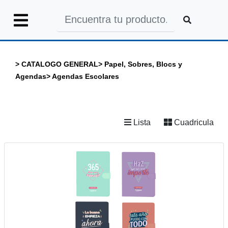
Iniciar
Sesión
>
CATALOGO GENERAL
>
Papel, Sobres, Blocs y
Agendas
>
Agendas Escolares
INICIO
Lista
Cuadricula
CATALOGO
GENERAL
CATALOGO
COLEGIOS