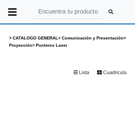
Iniciar
Sesión
>
CATALOGO GENERAL
>
Comunicación y Presentación
>
Proyección
>
Punteros Laser
INICIO
Lista
Cuadricula
CATALOGO
GENERAL
CATALOGO
COLEGIOS