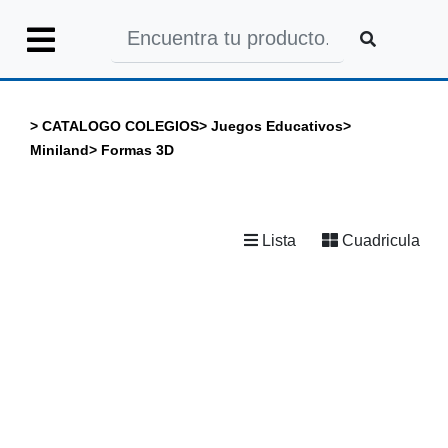
Iniciar
Sesión
>
CATALOGO COLEGIOS
>
Juegos Educativos
>
Miniland
>
Formas 3D
INICIO
Lista
Cuadricula
CATALOGO
GENERAL
CATALOGO
COLEGIOS