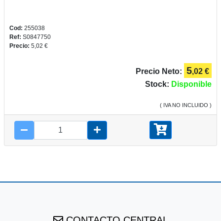
Cod:
255038
Ref:
S0847750
Precio:
5,02 €
5
Precio Neto:
,02 €
Stock:
Disponible
( IVA NO INCLUIDO )
CONTACTO CENTRAL