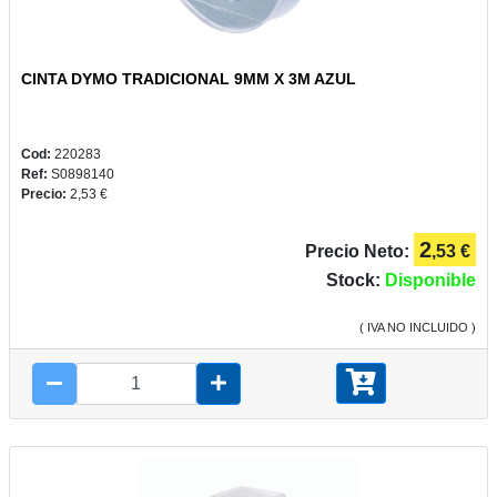
CINTA DYMO TRADICIONAL 9MM X 3M AZUL
PLUS
Y
CAMPUS
Cod:
220283
Ref:
S0898140
Precio:
2,53 €
2
Precio Neto:
,53 €
REGALOS
Stock:
Disponible
( IVA NO INCLUIDO )
JUEGOS
COMUNIÓN