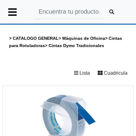
Iniciar
Sesión
>
CATALOGO GENERAL
>
Máquinas de Oficina
>
Cintas
para Rotuladoras
>
Cintas Dymo Tradicionales
INICIO
Lista
Cuadricula
CATALOGO
GENERAL
CATALOGO
COLEGIOS