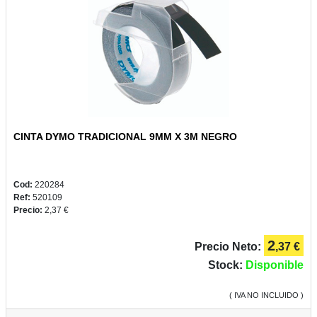
2022
CONSUMIBLES
CINTA DYMO TRADICIONAL 9MM X 3M NEGRO
BELLAS
ARTES
Cod:
220284
Ref:
520109
Precio:
2,37 €
2
Precio Neto:
,37 €
Stock:
Disponible
( IVA NO INCLUIDO )