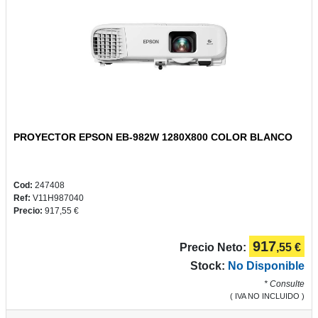
2022
CONSUMIBLES
PROYECTOR EPSON EB-982W 1280X800 COLOR BLANCO
BELLAS
ARTES
Cod:
247408
Ref:
V11H987040
Precio:
917,55 €
917
Precio Neto:
,55 €
Stock:
No Disponible
* Consulte
( IVA NO INCLUIDO )