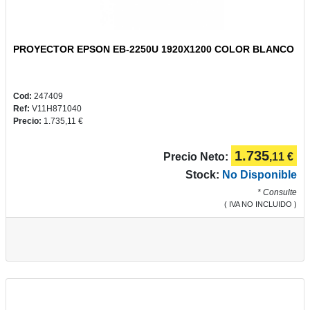
PROYECTOR EPSON EB-2250U 1920X1200 COLOR BLANCO
PLUS
Y
CAMPUS
Cod:
247409
Ref:
V11H871040
Precio:
1.735,11 €
1.735
Precio Neto:
,11 €
REGALOS
Stock:
No Disponible
* Consulte
( IVA NO INCLUIDO )
JUEGOS
COMUNIÓN