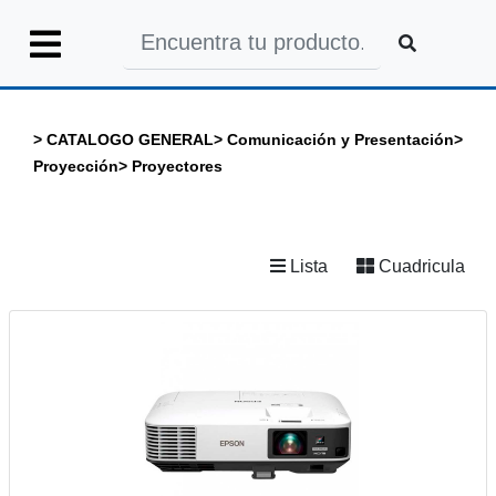
Iniciar
Sesión
>
CATALOGO GENERAL
>
Comunicación y Presentación
>
Proyección
>
Proyectores
INICIO
Lista
Cuadricula
CATALOGO
GENERAL
CATALOGO
COLEGIOS