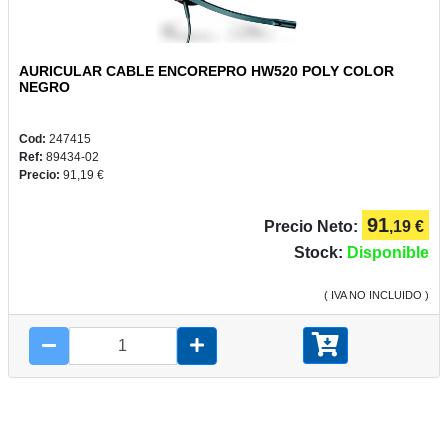
AURICULAR CABLE ENCOREPRO HW520 POLY COLOR
PLUS
NEGRO
Y
CAMPUS
Cod:
247415
Ref:
89434-02
Precio:
91,19 €
91
Precio Neto:
,19 €
REGALOS
Stock:
Disponible
( IVA NO INCLUIDO )
JUEGOS
COMUNIÓN