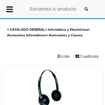
Iniciar
Sesión
>
CATALOGO GENERAL
>
Informática y Electrónica
>
Accesorios Informáticos
>
Auriculares y Cascos
INICIO
Lista
Cuadricula
CATALOGO
GENERAL
CATALOGO
COLEGIOS