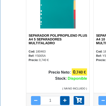
PLUS
Y
CAMPUS
SEPARADOR POLIPROPILENO PLUS
SEPA
A4 5 SEPARADORES
A4 1
MULTITALADRO
MULT
Cod:
180463
Cod:
1
REGALOS
Ref:
YS005A
Ref:
YS
Precio:
0,740 €
Precio
0
Precio Neto:
,740 €
JUEGOS
Stock:
Disponible
( IVA NO INCLUIDO )
COMUNIÓN