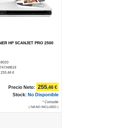
NER HP SCANJET PRO 2500
48020
747A#B19
:
255,46 €
255
Precio Neto:
,46 €
Stock:
No Disponible
* Consulte
( IVA NO INCLUIDO )