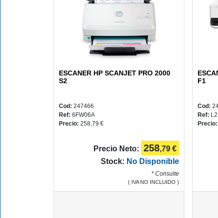
PLUS
Y
CAMPUS
ESCANER HP SCANJET PRO 2000
ESCA
S2
F1
Cod:
247466
Cod:
2
REGALOS
Ref:
6FW06A
Ref:
L2
Precio:
258,79 €
Precio
258
Precio Neto:
,79 €
JUEGOS
Stock:
No Disponible
* Consulte
( IVA NO INCLUIDO )
COMUNIÓN